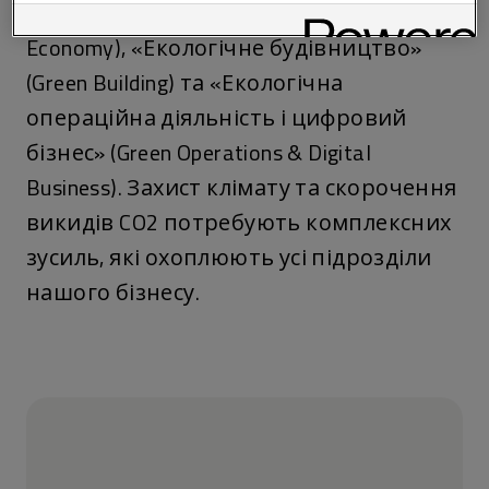
«Економіка замкненого циклу» (Circular
Economy), «Екологічне будівництво»
(Green Building) та «Екологічна
операційна діяльність і цифровий
бізнес» (Green Operations & Digital
Business). Захист клімату та скорочення
викидів CO2 потребують комплексних
зусиль, які охоплюють усі підрозділи
нашого бізнесу.