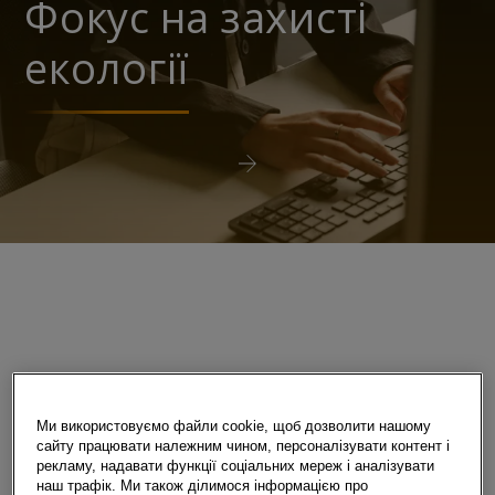
Фокус на захисті
екології
Коли йдеться про боротьбу зі зміною
Ми використовуємо файли cookie, щоб дозволити нашому
клімату, ми вбачаємо найбільший
сайту працювати належним чином, персоналізувати контент і
потенціал у заходах із захисту клімату
рекламу, надавати функції соціальних мереж і аналізувати
наш трафік. Ми також ділимося інформацією про