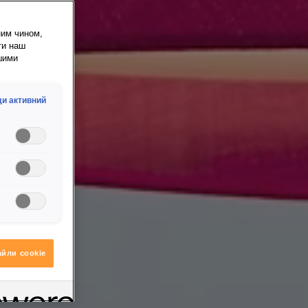
ним чином,
ти наш
шими
и активний
айли сookie