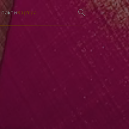
нтакти
Кар'єра