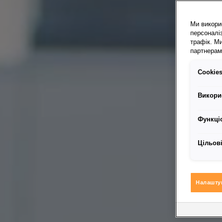
Ми викори
персоналіз
трафік. М
партнерами
Сookies
Викори
Функці
Цільові
Налашту