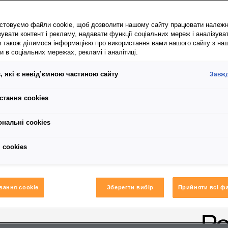
стовуємо файли cookie, щоб дозволити нашому сайту працювати належ
увати контент і рекламу, надавати функції соціальних мереж і аналізува
и також ділимося інформацією про використання вами нашого сайту з на
 в соціальних мережах, рекламі і аналітиці.
, які є невід’ємною частиною сайту
Завжд
стання cookies
ональні cookies
 сookies
вання cookie
Зберегти вибір
Прийняти всі ф